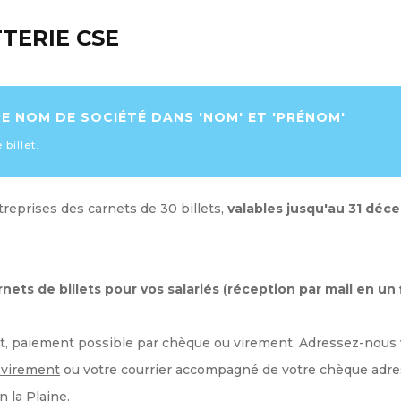
TERIE CSE
E NOM DE SOCIÉTÉ DANS 'NOM' ET 'PRÉNOM'
billet.
eprises des carnets de 30 billets,
valables jusqu'au 31 dé
s de billets pour vos salariés (réception par mail en un f
net, paiement possible par chèque ou virement. Adressez-no
 virement
ou votre courrier accompagné de votre chèque adr
 la Plaine.