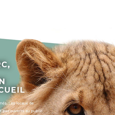
RC,
N
CUEIL
nés. Les locaux de
t pas ouverts au public.